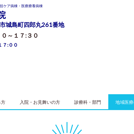
括ケア病棟・医療療養病棟
院
米市城島町四郎丸261番地
００～１７:３０
１７:００
る方
入院・お見舞いの方
診療科・部門
地域医療